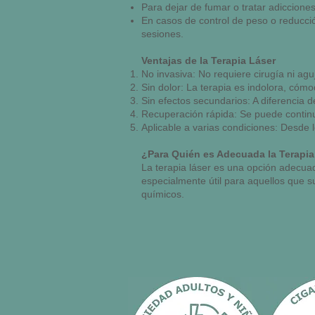
Para dejar de fumar o tratar adicciones
En casos de control de peso o reducci
sesiones.
Ventajas de la Terapia Láser
No invasiva: No requiere cirugía ni agu
Sin dolor: La terapia es indolora, cómo
Sin efectos secundarios: A diferencia 
Recuperación rápida: Se puede continu
Aplicable a varias condiciones: Desde l
¿Para Quién es Adecuada la Terapia
La terapia láser es una opción adecua
especialmente útil para aquellos que s
químicos.