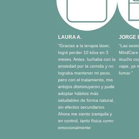
LAURA A.
JORGE 
"Gracias a la terapia láser,
"Las sesi
logré perder 10 kilos en 3
MindCare
meses. Antes, luchaba con la
mucho con
ansiedad por la comida y no
vape, ya 
lograba mantener mi peso,
fumar."
pero con el tratamiento, mis
antojos disminuyeron y pude
adoptar hábitos más
saludables de forma natural,
sin efectos secundarios.
Ahora me siento tranquila y
en control, tanto física como
emocionalmente