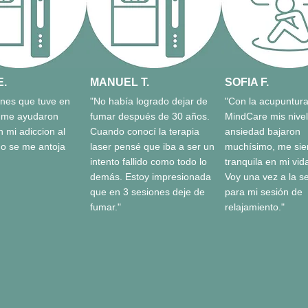
E.
MANUEL T.
SOFIA F.
ones que tuve en
"No había logrado dejar de
"Con la acupuntura
 me ayudaron
fumar después de 30 años.
MindCare mis nive
 mi adiccion al
Cuando conocí la terapia
ansiedad bajaron
no se me antoja
laser pensé que iba a ser un
muchísimo, me sie
intento fallido como todo lo
tranquila en mi vida
demás. Estoy impresionada
Voy una vez a la 
que en 3 sesiones deje de
para mi sesión de
fumar."
relajamiento."