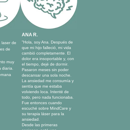
ANA R.
"Hola, soy Ana. Después de
 laser de
que mi hijo falleció, mi vida
les de
cambió completamente. El
dolor era insoportable y, con
nto muy
el tiempo, dejé de dormir.
 diaria.
Pasaron meses sin poder
semana
descansar una sola noche.
La ansiedad me consumía y
sentía que me estaba
volviendo loca. Intenté de
todo, pero nada funcionaba.
Fue entonces cuando
escuché sobre MindCare y
su terapia láser para la
ansiedad.
Desde las primeras