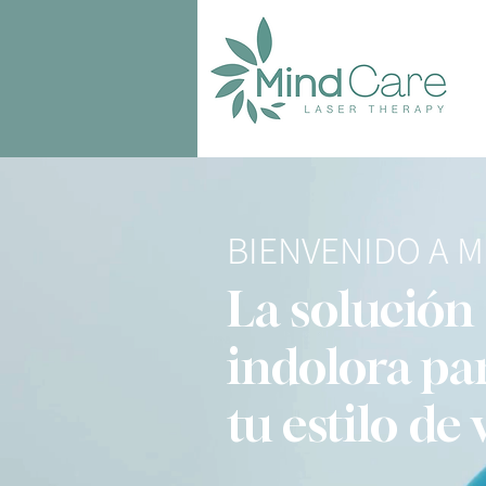
BIENVENIDO A 
La solución 
indolora pa
tu estilo de 