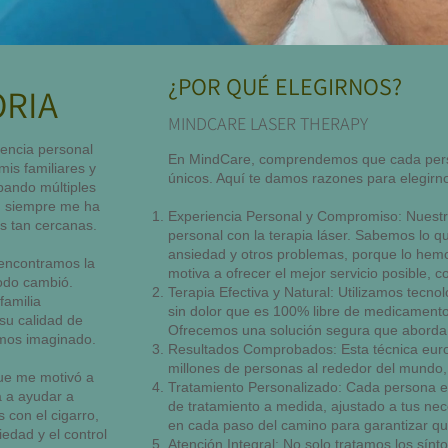
¿POR QUÉ ELEGIRNOS?
ORIA
MINDCARE LASER THERAPY
iencia personal
En MindCare, comprendemos que cada person
mis familiares y
únicos. Aquí te damos razones para elegirn
bando múltiples
l, siempre me ha
Experiencia Personal y Compromiso: Nuestra
as tan cercanas.
personal con la terapia láser. Sabemos lo qu
ansiedad y otros problemas, porque lo hemos
 encontramos la
motiva a ofrecer el mejor servicio posible, 
todo cambió.
Terapia Efectiva y Natural: Utilizamos tecno
familia
sin dolor que es 100% libre de medicamento
su calidad de
Ofrecemos una solución segura que aborda 
mos imaginado.
Resultados Comprobados: Esta técnica eur
millones de personas al rededor del mundo, 
que me motivó a
Tratamiento Personalizado: Cada persona es
a a ayudar a
de tratamiento a medida, ajustado a tus nec
 con el cigarro,
en cada paso del camino para garantizar qu
iedad y el control
Atención Integral: No solo tratamos los sí