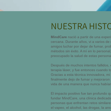
NUESTRA HIST
MindCare
nació a partir de una exper
cercana. Durante años, vi a varios de 
amigos luchar por dejar de fumar, pro
métodos sin éxito. A mí en lo persona
preocupado la salud de estas person
Después de muchos intentos fallidos,
terapia láser, y fue entonces cuando 
Gracias a esta técnica innovadora, mi 
finalmente dejo de fumar y mejoraron 
vida de una manera que nunca había
El impacto positivo fue tan profundo 
fundar MindCare, una clínica dedicad
personas que enfrentan retos similares
el vapeo, el alcohol, las drogas, la ans