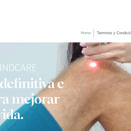
Home
Terminos y Condici
MINDCARE
definitiva e
ra mejorar
vida.