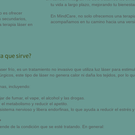
tu vida a largo plazo, mejorando tu bienesta
 es ofrecer
En MindCare, no solo ofrecemos una terapi
os secundarios,
acompañamos en tu camino hacia una versi
a terapia láser en
ra que sirve?
áser frío, es un tratamiento no invasivo que utiliza luz láser para estimu
rúrgicos, este tipo de láser no genera calor ni daña los tejidos, por lo
mas, incluyendo:
r de fumar, el vape, el alcohol y las drogas.
el metabolismo y reducir el apetito.
sistema nervioso y libera endorfinas, lo que ayuda a reducir el estrés 
?
nde de la condición que se esté tratando. En general: