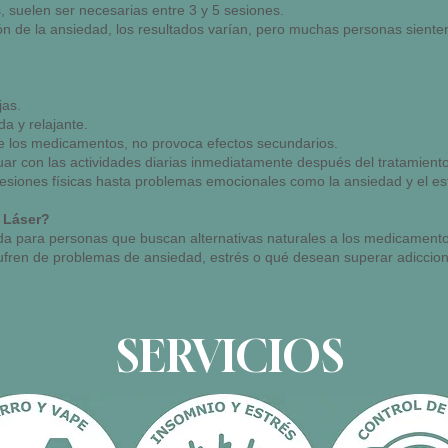
, suelen ser necesarias entre 3 y 5 sesiones.
ón de la ansiedad, los resultados varían, pero muchas personas sient
jas.
da y relajante.
de los medicamentos, no provoca efectos secundarios.
ar con las actividades diarias inmediatamente después del tratamiento
esiones físicas hasta problemas emocionales como la ansiedad y el estré
 Láser?
da para personas que buscan alternativas naturales a los medicamentos
ufren de problemas de ansiedad, estrés o qué desean superar adicciones
SERVICIOS