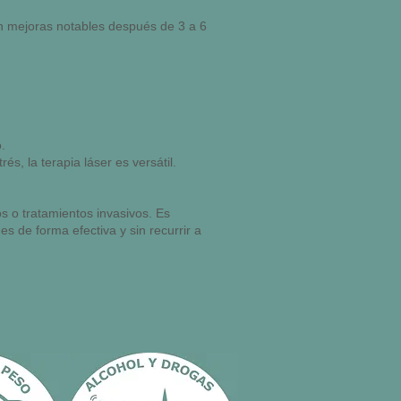
en mejoras notables después de 3 a 6
.
s, la terapia láser es versátil.
 o tratamientos invasivos. Es
 de forma efectiva y sin recurrir a