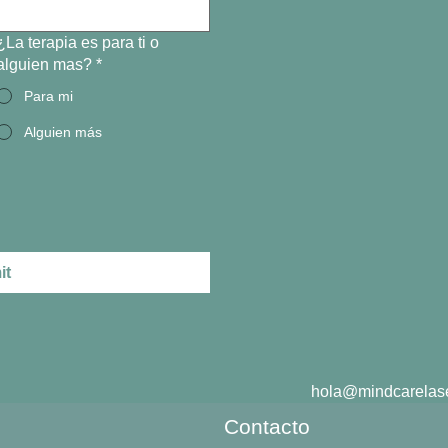
¿La terapia es para ti o
alguien mas?
*
Para mi
Alguien más
it
hola@mindcarelas
Contacto